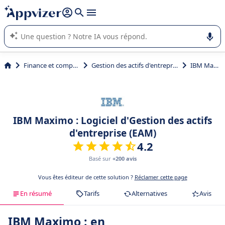
répondre (plusieurs lignes avec
shift + entrée
).
L'IA de Appvizer vous guide dans l'utilisation ou la sélection de
logiciel SaaS en entreprise.
Finance et comptabilité
Gestion des actifs d'entreprise (EAM)
IBM Maximo
IBM Maximo : Logiciel d'Gestion des actifs
d'entreprise (EAM)
4.2
Basé sur
+200 avis
Vous êtes éditeur de cette solution ?
Réclamer cette page
En résumé
Tarifs
Alternatives
Avis
IBM Maximo : en