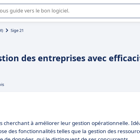
lisation ou la sélection de logiciel SaaS en entreprise.
M)
Sige 21
stion des entreprises avec efficaci
vis
es cherchant à améliorer leur gestion opérationnelle. Idé
ose des fonctionnalités telles que la gestion des ressourc
e de données, qui le distinguent de ses concurrents.