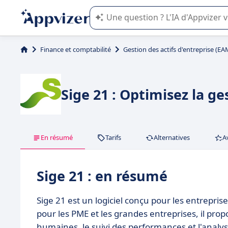
L'IA de Appvizer vous guide dans l'uti
Finance et comptabilité
Gestion des actifs d'entreprise (EA
Sige 21 : Optimisez la ge
En résumé
Tarifs
Alternatives
A
Sige 21 : en résumé
Sige 21 est un logiciel conçu pour les entrepris
pour les PME et les grandes entreprises, il prop
humaines, le suivi des performances et l'analys