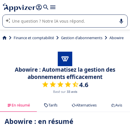
répondre (plusieurs lignes avec
shift + entrée
).
L'IA de Appvizer vous guide dans l'utilisation ou la sélection de
logiciel SaaS en entreprise.
Finance et comptabilité
Gestion d'abonnements
Abowire
Abowire : Automatisez la gestion des
abonnements efficacement
4.6
Basé sur
33 avis
En résumé
Tarifs
Alternatives
Avis
Abowire : en résumé