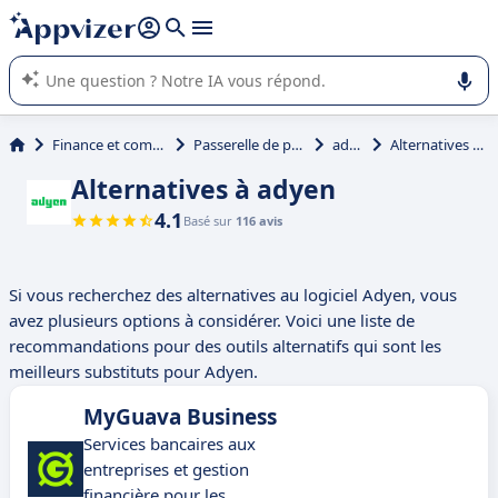
répondre (plusieurs lignes avec
shift + entrée
).
L'IA de Appvizer vous guide dans l'utilisation ou la sélection de
logiciel SaaS en entreprise.
Finance et comptabilité
Passerelle de paiement
adyen
Alternatives à adyen
Alternatives à adyen
4.1
Basé sur
116 avis
Si vous recherchez des alternatives au logiciel Adyen, vous
avez plusieurs options à considérer. Voici une liste de
recommandations pour des outils alternatifs qui sont les
meilleurs substituts pour Adyen.
MyGuava Business
Services bancaires aux
entreprises et gestion
financière pour les