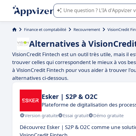
L'IA de Appvizer vous guide dans l'uti
Finance et comptabilité
Recouvrement
VisionCredit Fi
Alternatives à VisionCredi
VisionCredit Fintech est un outil très utile, mais il 
trouver celles qui correspondent le mieux à vos bes
à VisionCredit Fintech pour vous aider à trouver l'o
alternatives ci-dessous.
Esker | S2P & O2C
Plateforme de digitalisation des proce
Version gratuite
Essai gratuit
Démo gratuite
Découvrez Esker | S2P & O2C comme une solutio
VisionCredit Fintech.