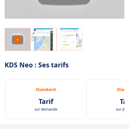
KDS Neo : Ses tarifs
Standard
Stan
Tarif
Tar
sur demande
sur de