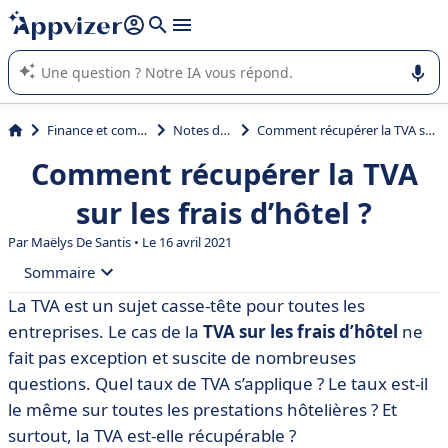
répondre (plusieurs lignes avec
shift + entrée
).
L'IA de Appvizer vous guide dans l'utilisation ou la sélection de
logiciel SaaS en entreprise.
Finance et comptabilité
Notes de frais
Comment récupérer la TVA sur les frais d’hôtel ?
Comment récupérer la TVA
sur les frais d’hôtel ?
Par
Maëlys De Santis
• Le 16 avril 2021
Sommaire
La TVA est un sujet casse-tête pour toutes les
• Quel taux de TVA est applicable pour les frais
entreprises. Le cas de la
TVA sur les frais d’hôtel
ne
d’hébergement ?
fait pas exception et suscite de nombreuses
• Dans quels cas la TVA est-elle récupérable ?
questions. Quel taux de TVA s’applique ? Le taux est-il
le même sur toutes les prestations hôtelières ? Et
• Cas particuliers
surtout, la TVA est-elle récupérable ?
• Les outils pour gérer automatiquement la TVA