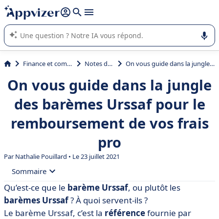
répondre (plusieurs lignes avec
shift + entrée
).
L'IA de Appvizer vous guide dans l'utilisation ou la sélection de
logiciel SaaS en entreprise.
Finance et comptabilité
Notes de frais
On vous guide dans la jungle des barèmes Urssaf pour le remboursement de vos frais pro
On vous guide dans la jungle
des barèmes Urssaf pour le
remboursement de vos frais
pro
Par
Nathalie Pouillard
• Le 23 juillet 2021
Sommaire
Qu’est-ce que le
barème Urssaf
, ou plutôt les
• Barème Urssaf repas
barèmes Urssaf
? À quoi servent-ils ?
• Barème Urssaf déplacement
Le barème Urssaf, c’est la
référence
fournie par