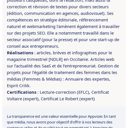
plusieurs casquettes, dont la rédaction, mais aussi la
correction et révision de textes pour divers secteurs
(édition, communication en agences, audiovisuel). Ses
compétences en
stratégie éditoriale, référencement
naturel et webmarketing l'amènent également à travailler
sur des projets SEO.
Elle a
notamment
travaillé dans le
secteur associatif (pour la presse) et pour une start-up de
conseil aux entrepreneurs.
Réalisations
:
articles, brèves et infographies pour le
magazine trimestriel [NDLR] en Occitanie. A
rticles web
sur l’actualité des SaaS et de l’entrepreneuriat. G
estion de
projets pour l’égalité de traitement des femmes dans les
médias (Femmes & Médias) : Annuaire des expertes,
Esprit Critik.
Certifications
:
Lecture-correction (EFLC),
Certificat
Voltaire (expert),
Certificat Le Robert (expert)
La transparence est une valeur essentielle pour Appvizer. En tant
que média, nous avons pour objectif d'offrir à nos lecteurs des
contenus utiles et de qualité tout en permettant à Appvizer de