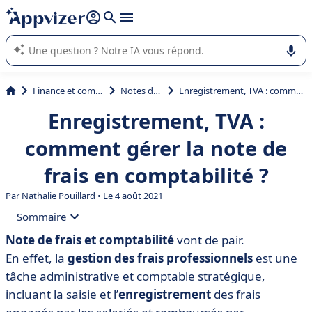
répondre (plusieurs lignes avec
shift + entrée
).
L'IA de Appvizer vous guide dans l'utilisation ou la sélection de
logiciel SaaS en entreprise.
Finance et comptabilité
Notes de frais
Enregistrement, TVA : comment gérer la note de frais en comptabilité ?
Enregistrement, TVA :
comment gérer la note de
frais en comptabilité ?
Par
Nathalie Pouillard
• Le 4 août 2021
Sommaire
Note de frais et comptabilité
vont de pair.
• Rappel des différents modes de remboursements
En effet, la
gestion des frais professionnels
est une
• Dans quel journal comptabiliser les notes de frais ?
tâche administrative et comptable stratégique,
incluant la saisie et l’
enregistrement
des frais
• Comment enregistrer une note de frais ?