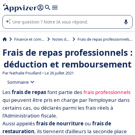
répondre (plusieurs lignes avec
shift + entrée
).
L'IA de Appvizer vous guide dans l'utilisation ou la sélection de
logiciel SaaS en entreprise.
Finance et comptabilité
Notes de frais
Frais de repas professionnels : déduction et remboursement
Frais de repas professionnels :
déduction et remboursement
Par
Nathalie Pouillard
• Le 26 juillet 2021
Sommaire
Les
frais de repas
font partie des
frais professionnels
• Frais de repas : définition
qui peuvent être pris en charge par l’employeur dans
• Frais de repas 2021 : plafonds
certains cas, ou déclarés parmi les frais réels à
l’Administration fiscale.
• Comment calculer les frais de repas réels déductibles
Aussi appelés
frais de nourriture
ou
frais de
des revenus ?
restauration
, ils tiennent d’ailleurs la seconde place
• Conditions pour le remboursement des frais de repas