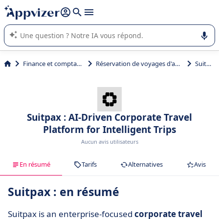
répondre (plusieurs lignes avec
shift + entrée
).
L'IA de Appvizer vous guide dans l'utilisation ou la sélection de
logiciel SaaS en entreprise.
Finance et comptabilité
Réservation de voyages d'affaires
Suitpax
Suitpax : AI-Driven Corporate Travel
Platform for Intelligent Trips
Aucun avis utilisateurs
En résumé
Tarifs
Alternatives
Avis
Suitpax : en résumé
Suitpax is an enterprise-focused
corporate travel