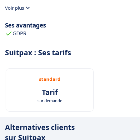
through instant recommendations and real-
Voir plus
time decisions.
Human-centered design:
Enhances, not
Ses avantages
replaces, human travel coordinators through AI
GDPR
augmentation.
Enterprise-ready:
Scalable architecture built for
Suitpax : Ses tarifs
large organizations and global deployment.
standard
Tarif
sur demande
Alternatives clients
sur Suitpax