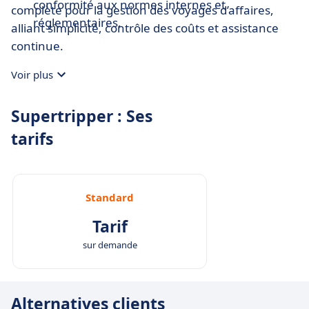
conformité aux normes internes et
complète pour la gestion des voyages d’affaires,
réglementaires.
alliant simplicité, contrôle des coûts et assistance
continue.
Voir plus
Supertripper : Ses
tarifs
Standard
Tarif
sur demande
Alternatives clients