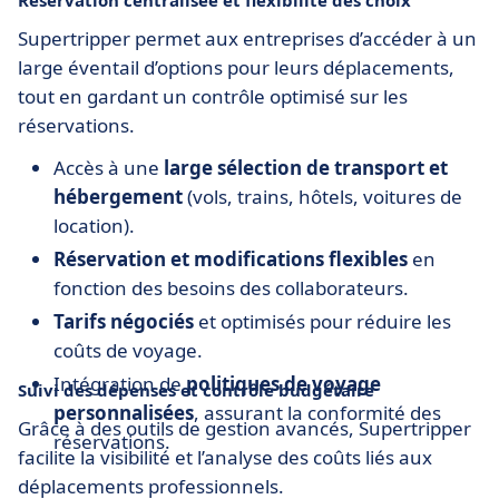
Réservation centralisée et flexibilité des choix
Supertripper permet aux entreprises d’accéder à un
large éventail d’options pour leurs déplacements,
tout en gardant un contrôle optimisé sur les
réservations.
Accès à une
large sélection de transport et
hébergement
(vols, trains, hôtels, voitures de
location).
Réservation et modifications flexibles
en
fonction des besoins des collaborateurs.
Tarifs négociés
et optimisés pour réduire les
coûts de voyage.
Intégration de
politiques de voyage
Suivi des dépenses et contrôle budgétaire
personnalisées
, assurant la conformité des
Grâce à des outils de gestion avancés, Supertripper
réservations.
facilite la visibilité et l’analyse des coûts liés aux
déplacements professionnels.