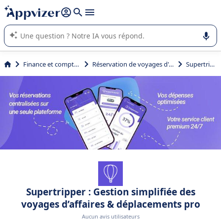
répondre (plusieurs lignes avec
shift + entrée
).
L'IA de Appvizer vous guide dans l'utilisation ou la sélection de
logiciel SaaS en entreprise.
Finance et comptabilité
Réservation de voyages d'affaires
Supertripper
Supertripper : Gestion simplifiée des
voyages d’affaires & déplacements pro
Aucun avis utilisateurs