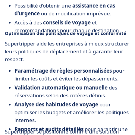
Possibilité d’obtenir une
assistance en cas
d’urgence
ou de modification imprévue.
Accès à des
conseils de voyage
et
recommandations pour chaque destination.
Optimisation des politiques de voyage et conformité
Supertripper aide les entreprises à mieux structurer
leurs politiques de déplacement et à garantir leur
respect.
Paramétrage de règles personnalisées
pour
limiter les coûts et éviter les dépassements.
Validation automatique ou manuelle
des
réservations selon des critères définis.
Analyse des habitudes de voyage
pour
optimiser les budgets et améliorer les politiques
internes.
Rapports et audits détaillés
pour garantir une
Supertripper se positionne comme une solution