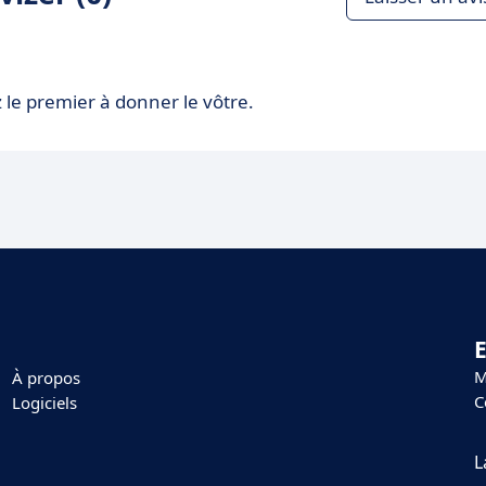
 le premier à donner le vôtre.
E
M
À propos
C
Logiciels
L