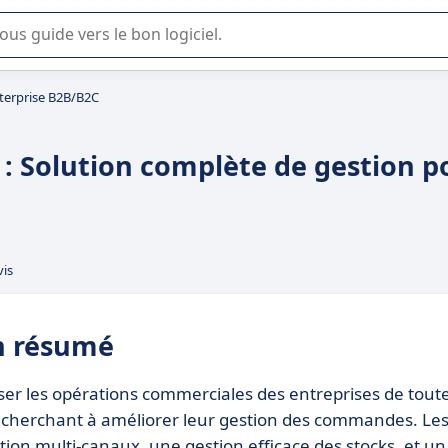
lisation ou la sélection de logiciel SaaS en entreprise.
erprise B2B/B2C
: Solution complète de gestion p
vis
n résumé
er les opérations commerciales des entreprises de tout
ses cherchant à améliorer leur gestion des commandes. Le
tion multi-canaux, une gestion efficace des stocks, et un