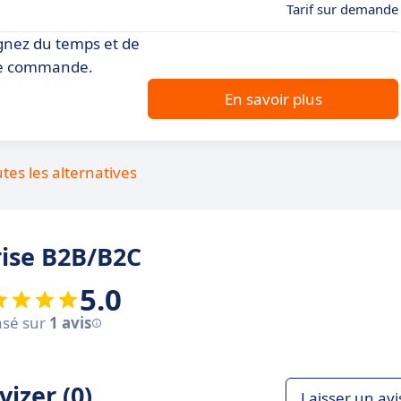
Tarif sur demande
gnez du temps et de
 de commande.
En savoir plus
utes les alternatives
rise B2B/B2C
5.0
sé sur
1 avis
izer (0)
Laisser un avi