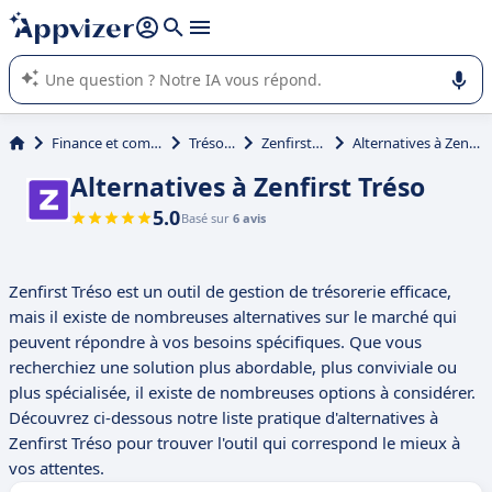
répondre (plusieurs lignes avec
shift + entrée
).
L'IA de Appvizer vous guide dans l'utilisation ou la sélection de
logiciel SaaS en entreprise.
Finance et comptabilité
Trésorerie
Zenfirst Tréso
Alternatives à Zenfirst Tréso
Alternatives à Zenfirst Tréso
5.0
Basé sur
6 avis
Zenfirst Tréso est un outil de gestion de trésorerie efficace,
mais il existe de nombreuses alternatives sur le marché qui
peuvent répondre à vos besoins spécifiques. Que vous
recherchiez une solution plus abordable, plus conviviale ou
plus spécialisée, il existe de nombreuses options à considérer.
Découvrez ci-dessous notre liste pratique d'alternatives à
Zenfirst Tréso pour trouver l'outil qui correspond le mieux à
vos attentes.