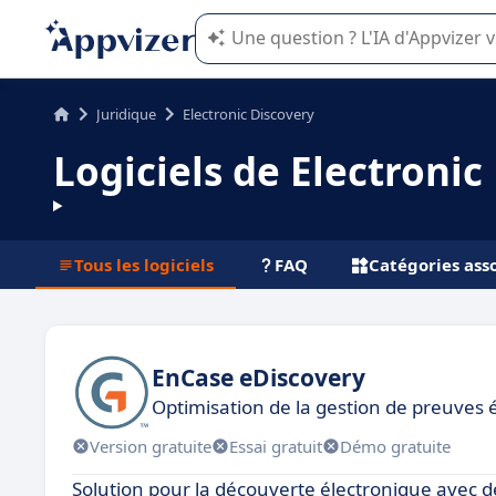
L'IA de Appvizer vous guide dans l'uti
Juridique
Electronic Discovery
Logiciels de Electronic
Tous les logiciels
FAQ
Catégories ass
EnCase eDiscovery
Optimisation de la gestion de preuves 
Version gratuite
Essai gratuit
Démo gratuite
Solution pour la découverte électronique avec de