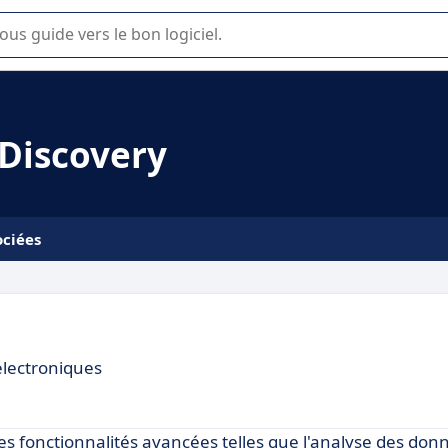
lisation ou la sélection de logiciel SaaS en entreprise.
 Discovery
ociées
électroniques
s fonctionnalités avancées telles que l'analyse des donn