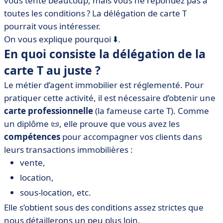
vous tente beaucoup, mais vous ne répondez pas à
• Quelle procédure pour obtenir une délégation de
toutes les conditions ? La délégation de carte T
carte T ?
pourrait vous intéresser.
• La délégation de la carte T en bref
On vous explique pourquoi ⬇️.
En quoi consiste la délégation de la
carte T au juste ?
Le métier d’agent immobilier est réglementé. Pour
pratiquer cette activité, il est nécessaire d’obtenir une
carte professionnelle
(la fameuse carte T). Comme
un diplôme 📜, elle prouve que vous avez les
compétences
pour accompagner vos clients dans
leurs transactions immobilières :
vente,
location,
sous-location, etc.
Elle s’obtient sous des conditions assez strictes que
nous détaillerons un peu plus loin.