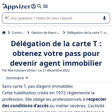
répondre (plusieurs lignes avec
shift + entrée
).
L'IA de Appvizer vous guide dans l'utilisation ou la sélection de
logiciel SaaS en entreprise.
Construction
Gestion de biens immobiliers
Délégation de la carte T : obtenez votre pass pour devenir agent immobilier
Délégation de la carte T :
obtenez votre pass pour
devenir agent immobilier
Par
Rita Hassani Idrissi
• Le 21 décembre 2022
Sommaire
Sans carte T, pas d’agent immobilier.
• En quoi consiste la délégation de la carte T au juste ?
Cette habilitation créée en 1972 réglemente la
• Quelles sont les conditions d’obtention de la carte T ?
profession. Elle oblige les professionnels à
respecter
des conditions d’accès
au métier sévères. L’activité
• Comment obtenir une carte IT en 5 étapes ?