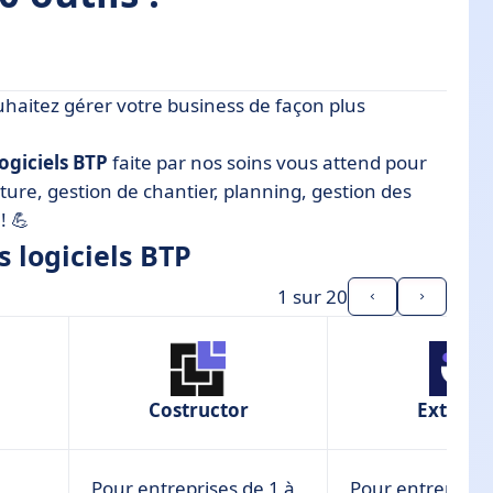
haitez gérer votre business de façon plus
logiciels BTP
faite par nos soins vous attend pour
cture, gestion de chantier, planning, gestion des
! 💪
 logiciels BTP
1
sur 20
Costructor
Extraba
Pour entreprises de 1 à
Pour entreprises