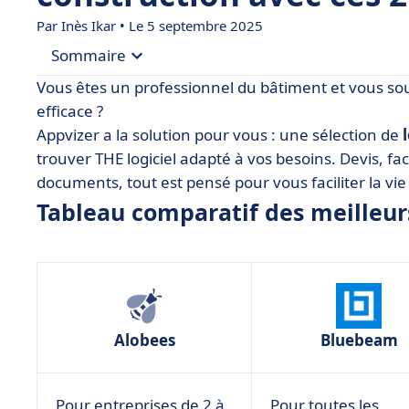
Par Inès Ikar • Le 5 septembre 2025
Sommaire
Vous êtes un professionnel du bâtiment et vous sou
• Tableau comparatif des meilleurs logiciels BTP
efficace ?
Appvizer a la solution pour vous : une sélection de
• Alobees
trouver THE logiciel adapté à vos besoins. Devis, fa
• Batappli
documents, tout est pensé pour vous faciliter la vie 
• Bluebeam
Tableau comparatif des meilleurs
• Boby
• Costructor
• Extrabat
• Gladiasoft
Alobees
Bluebeam
• Graneet
• Kalitics
Pour entreprises de 2 à
Pour toutes les