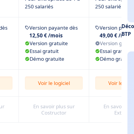
250 salariés
250 salariés
Déco
dès
Version payante dès
Version payan
BTP
12,50 € /mois
49,00 € /mois
Version gratuite
Version gratui
Essai gratuit
Essai gratuit
Démo gratuite
Démo gratuit
Voir le logiciel
Voir le logi
ur
En savoir plus sur
En savoir plu
Costructor
Extraba