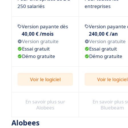
• kelvin
250 salariés
entreprises
• Kizeo Forms
• Mediabat
Version payante dès
Version payante 
• myB2O BTP
40,00 € /mois
240,00 € /an
• Novade
Version gratuite
Version gratuite
Essai gratuit
Essai gratuit
• Obat
Démo gratuite
Démo gratuite
• Onaya
• ProGBat
Voir le logiciel
Voir le logiciel
• Sage Batigest
• Tolteck
• Vertuoza
En savoir plus sur
En savoir plus s
Alobees
Bluebeam
• Comment choisir le meilleur logiciel BTP ?
• Nos derniers conseils
Alobees