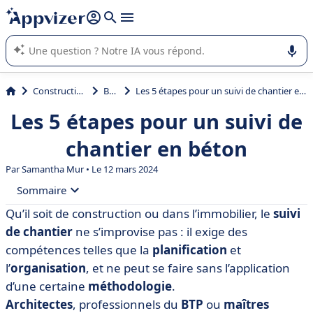
répondre (plusieurs lignes avec
shift + entrée
).
L'IA de Appvizer vous guide dans l'utilisation ou la sélection de
logiciel SaaS en entreprise.
Construction
BTP
Les 5 étapes pour un suivi de chantier en béton
Les 5 étapes pour un suivi de
chantier en béton
Par
Samantha Mur
• Le 12 mars 2024
Sommaire
Qu’il soit de construction ou dans l’immobilier, le
suivi
• Qu’est-ce que le suivi de chantier ?
de chantier
ne s’improvise pas : il exige des
• Comment faire le suivi d’un chantier en 5 étapes ?
compétences telles que la
planification
et
l’
organisation
, et ne peut se faire sans l’application
• Tableau de suivi de chantier : Excel ou logiciel ?
d’une certaine
méthodologie
.
• Vers un suivi optimisé de vos chantiers
Architectes
, professionnels du
BTP
ou
maîtres