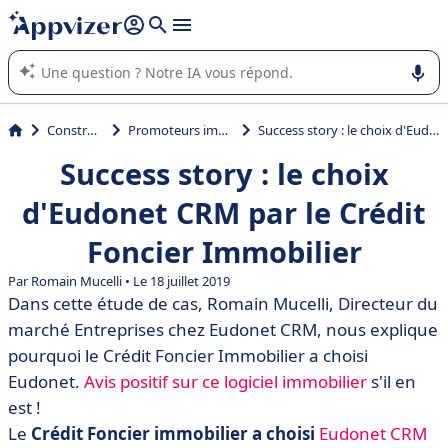
répondre (plusieurs lignes avec
shift + entrée
).
L'IA de Appvizer vous guide dans l'utilisation ou la sélection de
logiciel SaaS en entreprise.
Construction
Promoteurs immobiliers
Success story : le choix d'Eudonet CRM par le Crédit Foncier Immobilier
Success story : le choix
d'Eudonet CRM par le Crédit
Foncier Immobilier
Par
Romain Mucelli
• Le 18 juillet 2019
Dans cette étude de cas, Romain Mucelli, Directeur du
marché Entreprises chez Eudonet CRM, nous explique
pourquoi le Crédit Foncier Immobilier a choisi
Eudonet.
Avis positif sur ce logiciel immobilier
s'il en
est !
Le
Crédit Foncier immobilier a choisi
Eudonet CRM