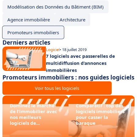
Modélisation des Données du Bâtiment (BIM)
Agence immobilière
Architecture
Promoteurs immobiliers
Derniers articles
Logiciel
• 18 juillet 2019
7 logiciels avec passerelles de
multidiffusion d’annonces
immobilières
Promoteurs immobiliers : nos guides logiciels
Voir tous les logiciels
Dominez le marché
Comparatif : top des
de l’immobilier avec
logiciels immobiliers
nos meilleurs
pour casser la
logiciels de
baraque
promotion
immobilière