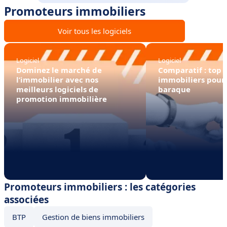
Promoteurs immobiliers
Voir tous les logiciels
Logiciel
Logiciel
Dominez le marché de
Comparatif : top d
l’immobilier avec nos
immobiliers pour 
meilleurs logiciels de
baraque
promotion immobilière
Promoteurs immobiliers : les catégories
associées
BTP
Gestion de biens immobiliers