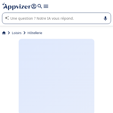
répondre (plusieurs lignes avec
shift + entrée
).
L'IA de Appvizer vous guide dans l'utilisation ou la sélection de
logiciel SaaS en entreprise.
Loisirs
Hôtellerie