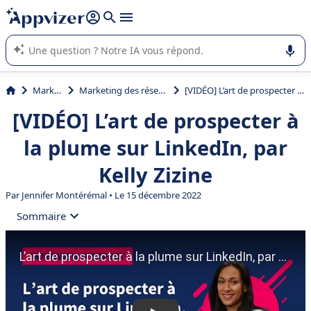
répondre (plusieurs lignes avec
shift + entrée
).
L'IA de Appvizer vous guide dans l'utilisation ou la sélection de
logiciel SaaS en entreprise.
Marketing
Marketing des réseaux sociaux
[VIDÉO] L’art de prospecter à la plume sur LinkedIn, par Kelly Zizine
[VIDÉO] L’art de prospecter à
la plume sur LinkedIn, par
Kelly Zizine
Par
Jennifer Montérémal
• Le 15 décembre 2022
Sommaire
• Qui est Kelly Zizine, copywriter ?
• 🎙 Interview avec une maestra de la plume