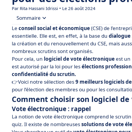
Par
Rita Hassani Idrissi
• Le 26 août 2024
Sommaire
Le
conseil social et économique
(CSE) de l’entrepr
• Comment choisir son logiciel de vote électroni
essentielle. Elle est, en effet, à la base du
dialogue 
la création et du renouvellement du CSE, mais aus
• People Vox
nombreux scrutins sont organisés.
• Elexion
Pour cela, un
logiciel de vote électronique
est un 
• Gedivote
est autorisé par la loi pour les
élections profession
confidentialité du scrutin.
• Neovote
👉Voici notre sélection des
9 meilleurs logiciels d
• Paragon Elections
pour l’élection des membres ou pour les consultatio
• SLIB
Comment choisir son logiciel de 
• Voxaly
Vote électronique : rappel
• Voxvote
La notion de vote électronique comprend le scrutin 
quiz. Il existe de nombreuses
• Wechooz
solutions de vote él
Vous cherchez un outil de
vote électronique pour 