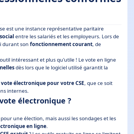
ise est une instance représentative paritaire
que ?
social
entre les salariés et les employeurs. Lors de
si durant son
fonctionnement courant
, de
outil intéressant et plus qu'utile ! Le vote en ligne
nelles
dès lors que le logiciel utilisé garantit la
e vote électronique pour votre CSE
, que ce soit
ns internes.
vote électronique ?
pour une élection, mais aussi les sondages et les
ectronique en ligne
.
CSE gratuit
? Les outils gratuits en ligne se limitent