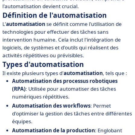
• Outils et logiciels recommandés pour l'automatisation
l'automatisation devient crucial.
• Citations d'utilisation de l'automatisation
Définition de l'automatisation
• Meilleures pratiques pour implémenter
L'
automatisation
se définit comme l'utilisation de
l'automatisation
technologies pour effectuer des tâches sans
• Conclusion
intervention humaine. Cela inclut l'intégration de
logiciels, de systèmes et d'outils qui réalisent des
activités répétitives ou prévisibles.
Types d'automatisation
Il existe plusieurs types d'
automatisation
, tels que :
Automatisation des processus robotiques
(RPA)
: Utilisée pour automatiser des tâches
numériques répétitives.
Automatisation des workflows
: Permet
d'optimiser la gestion des tâches entre différentes
équipes.
Automatisation de la production
: Englobant