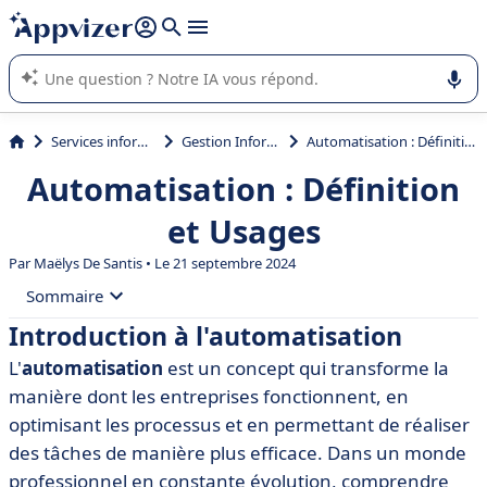
répondre (plusieurs lignes avec
shift + entrée
).
L'IA de Appvizer vous guide dans l'utilisation ou la sélection de
logiciel SaaS en entreprise.
Services informatiques
Gestion Informatique
Automatisation : Définition et Usages
Automatisation : Définition
et Usages
Par
Maëlys De Santis
• Le 21 septembre 2024
Sommaire
Introduction à l'automatisation
• Introduction à l'automatisation
L'
automatisation
est un concept qui transforme la
• Définition de l'automatisation
manière dont les entreprises fonctionnent, en
• Types d'automatisation
optimisant les processus et en permettant de réaliser
des tâches de manière plus efficace. Dans un monde
• Avantages de l'automatisation
professionnel en constante évolution, comprendre