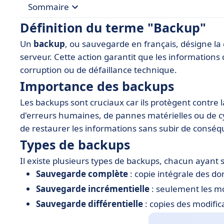
Sommaire
Définition du terme "Backup"
• Définition du terme "Backup"
Un
backup
, ou sauvegarde en français, désigne la
• Importance des backups
serveur. Cette action garantit que les informations
• Types de backups
corruption ou de défaillance technique.
Importance des backups
• Stratégies de sauvegarde efficaces
Les backups sont cruciaux car ils protègent contre
• Outils et logiciels recommandés pour les back
d'erreurs humaines, de pannes matérielles ou de 
• Meilleures pratiques pour la gestion des backu
de restaurer les informations sans subir de consé
• Conclusion sur les backups
Types de backups
Il existe plusieurs types de backups, chacun ayant s
Sauvegarde complète
: copie intégrale des do
Sauvegarde incrémentielle
: seulement les mo
Sauvegarde différentielle
: copies des modific