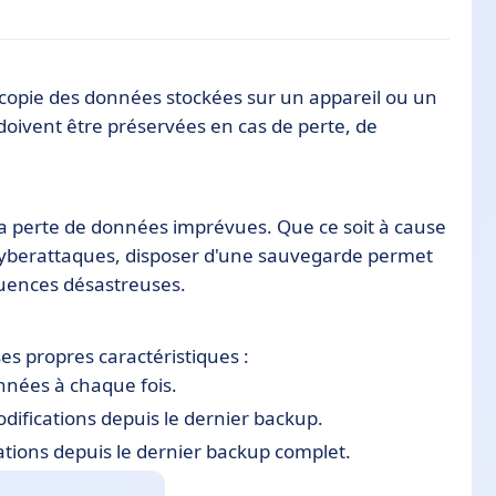
 copie des données stockées sur un appareil ou un
 doivent être préservées en cas de perte, de
 la perte de données imprévues. Que ce soit à cause
ups
cyberattaques, disposer d'une sauvegarde permet
ps
quences désastreuses.
es propres caractéristiques :
nnées à chaque fois.
difications depuis le dernier backup.
ations depuis le dernier backup complet.