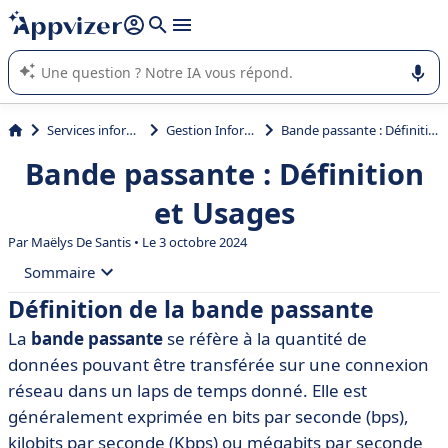
répondre (plusieurs lignes avec
shift + entrée
).
L'IA de Appvizer vous guide dans l'utilisation ou la sélection de
logiciel SaaS en entreprise.
Services informatiques
Gestion Informatique
Bande passante : Définition et Usages
Bande passante : Définition
et Usages
Par
Maëlys De Santis
• Le 3 octobre 2024
Sommaire
Définition de la bande passante
• Définition de la bande passante
La
bande passante
se réfère à la quantité de
• Importance de la bande passante
données pouvant être transférée sur une connexion
• Comment mesurer la bande passante
réseau dans un laps de temps donné. Elle est
généralement exprimée en bits par seconde (bps),
• Facteurs influençant la bande passante
kilobits par seconde (Kbps) ou mégabits par seconde