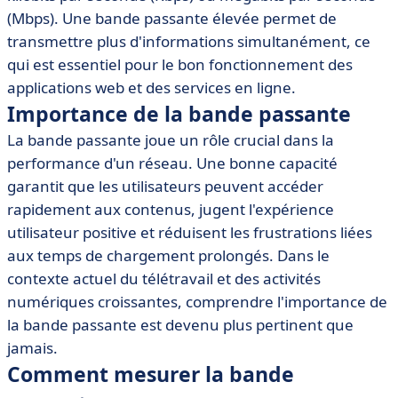
• Différents types de bande passante
(Mbps). Une bande passante élevée permet de
• Impacts d'une bande passante insuffisante
transmettre plus d'informations simultanément, ce
• Utilisation de la bande passante dans le SaaS
qui est essentiel pour le bon fonctionnement des
• Outils et logiciels pour optimiser la bande passante
applications web et des services en ligne.
Importance de la bande passante
La bande passante joue un rôle crucial dans la
performance d'un réseau. Une bonne capacité
garantit que les utilisateurs peuvent accéder
rapidement aux contenus, jugent l'expérience
utilisateur positive et réduisent les frustrations liées
aux temps de chargement prolongés. Dans le
contexte actuel du télétravail et des activités
numériques croissantes, comprendre l'importance de
la bande passante est devenu plus pertinent que
jamais.
Comment mesurer la bande