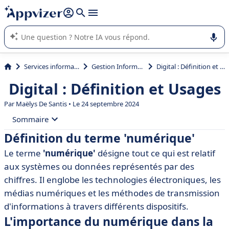
répondre (plusieurs lignes avec
shift + entrée
).
L'IA de Appvizer vous guide dans l'utilisation ou la sélection de
logiciel SaaS en entreprise.
Services informatiques
Gestion Informatique
Digital : Définition et Usages
Digital : Définition et Usages
Par
Maëlys De Santis
• Le 24 septembre 2024
Sommaire
Définition du terme 'numérique'
• Définition du terme 'numérique'
Le terme
'numérique'
désigne tout ce qui est relatif
• L'importance du numérique dans la société moderne
aux systèmes ou données représentés par des
• Les différents types de supports numériques
chiffres. Il englobe les technologies électroniques, les
médias numériques et les méthodes de transmission
• Les outils et logiciels pour travailler avec le
numérique
d'informations à travers différents dispositifs.
L'importance du numérique dans la
• Exemples d'applications numériques dans divers