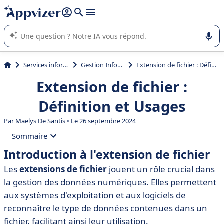
répondre (plusieurs lignes avec
shift + entrée
).
L'IA de Appvizer vous guide dans l'utilisation ou la sélection de
logiciel SaaS en entreprise.
Services informatiques
Gestion Informatique
Extension de fichier : Définition et Usages
Extension de fichier :
Définition et Usages
Par
Maëlys De Santis
• Le 26 septembre 2024
Sommaire
Introduction à l'extension de fichier
• Introduction à l'extension de fichier
Les
extensions de fichier
jouent un rôle crucial dans
• Définition de l'extension de fichier
la gestion des données numériques. Elles permettent
• Fonctionnalités et importance des extensions de
aux systèmes d'exploitation et aux logiciels de
fichier
reconnaître le type de données contenues dans un
• Types d'extensions de fichier courantes
fichier, facilitant ainsi leur utilisation.