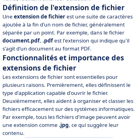
Définition de l'extension de fichier
• Comment changer une extension de fichier
Une
extension de fichier
est une suite de caractères
• Outils et logiciels recommandés pour gérer les
extensions de fichier
ajoutée à la fin d'un nom de fichier, généralement
séparée par un point. Par exemple, dans le fichier
• Conclusion
document.pdf
,
.pdf
est l'extension qui indique qu'il
s'agit d'un document au format PDF.
Fonctionnalités et importance des
extensions de fichier
Les extensions de fichier sont essentielles pour
plusieurs raisons. Premièrement, elles définissent le
type d'application capable d'ouvrir le fichier.
Deuxièmement, elles aident à organiser et classer les
fichiers efficacement sur des systèmes informatiques.
Par exemple, tous les fichiers d'image peuvent avoir
une extension comme
.jpg
, ce qui suggère leur
contenu.