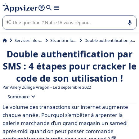
répondre (plusieurs lignes avec
shift + entrée
).
L'IA de Appvizer vous guide dans l'utilisation ou la sélection de
logiciel SaaS en entreprise.
Services informatiques
Sécurité informatique
Double authentification par SMS : 4 étapes pour cracker le code de son utilisation !
Double authentification par
SMS : 4 étapes pour cracker le
code de son utilisation !
Par Valery Zúñiga Aragón • Le 2 septembre 2022
Sommaire
Le volume des transactions sur internet augmente
• Rappelons d’abord ce qu’est l’authentification par SMS
chaque année. Pourquoi s’embêter à arpenter la
• Double authentification par SMS : les 3 avantages
galerie marchande d’un grand magasin un samedi
après-midi quand on peut passer commande
• Comment mettre en place la double authentification