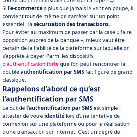
confortablement installé dans son canapé ? 😇
par SMS ?
Si
l’e-commerce
a plus que jamais le vent en poupe, il
• La double authentification par SMS en bref
convient tout de même de s’arrêter sur un point
essentiel : la
sécurisation des transactions
.
Pour éviter au maximum de passer par la case « faire
opposition auprès de la banque », mieux vaut être
certain de la fiabilité de la plateforme sur laquelle on
s’apprête à payer. Parmi les dispositifs
d'authentification forte
que l’on peut rencontrer, la
double
authentification par SMS
fait figure de grand
classique.
Rappelons d’abord ce qu’est
l’authentification par SMS
Le but de
l’authentification par SMS
est simple :
attester de votre
identité
lors d’une tentative de
connexion sur une plateforme ou pour la réalisation
d’une transaction sur internet. C’est un degré de