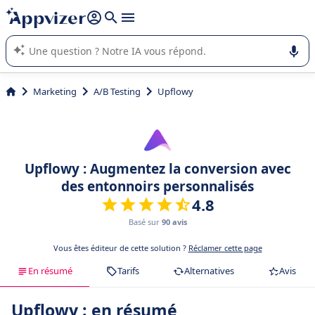
répondre (plusieurs lignes avec
shift + entrée
).
L'IA de Appvizer vous guide dans l'utilisation ou la sélection de
logiciel SaaS en entreprise.
Marketing
A/B Testing
Upflowy
Upflowy : Augmentez la conversion avec
des entonnoirs personnalisés
4.8
Basé sur
90 avis
Vous êtes éditeur de cette solution ?
Réclamer cette page
En résumé
Tarifs
Alternatives
Avis
Upflowy : en résumé