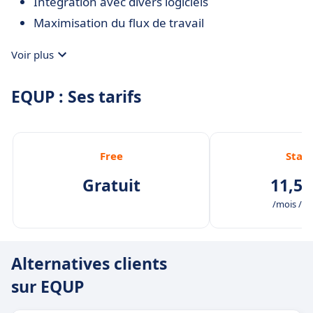
Intégration avec divers logiciels
Maximisation du flux de travail
Voir plus
EQUP : Ses tarifs
Free
Star
Gratuit
11,50
/mois /uti
Alternatives clients
sur EQUP