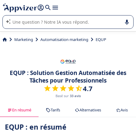
répondre (plusieurs lignes avec
shift + entrée
).
L'IA de Appvizer vous guide dans l'utilisation ou la sélection de
logiciel SaaS en entreprise.
Marketing
Automatisation marketing
EQUP
EQUP : Solution Gestion Automatisée des
Tâches pour Professionnels
4.7
Basé sur
33 avis
En résumé
Tarifs
Alternatives
Avis
EQUP : en résumé