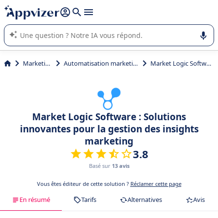
répondre (plusieurs lignes avec
shift + entrée
).
L'IA de Appvizer vous guide dans l'utilisation ou la sélection de
logiciel SaaS en entreprise.
Marketing
Automatisation marketing
Market Logic Software
Market Logic Software : Solutions
innovantes pour la gestion des insights
marketing
3.8
Basé sur
13 avis
Vous êtes éditeur de cette solution ?
Réclamer cette page
En résumé
Tarifs
Alternatives
Avis