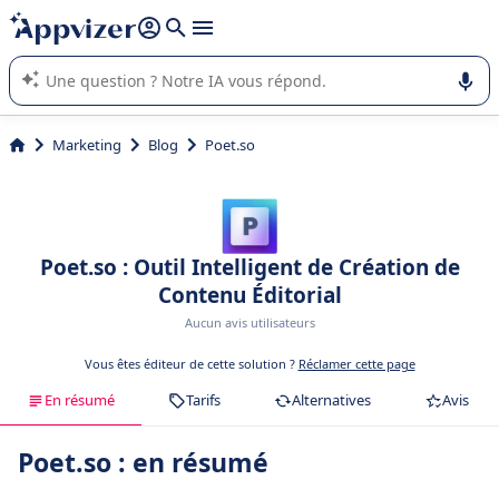
répondre (plusieurs lignes avec
shift + entrée
).
L'IA de Appvizer vous guide dans l'utilisation ou la sélection de
logiciel SaaS en entreprise.
Marketing
Blog
Poet.so
Poet.so : Outil Intelligent de Création de
Contenu Éditorial
Aucun avis utilisateurs
Vous êtes éditeur de cette solution ?
Réclamer cette page
En résumé
Tarifs
Alternatives
Avis
Poet.so : en résumé