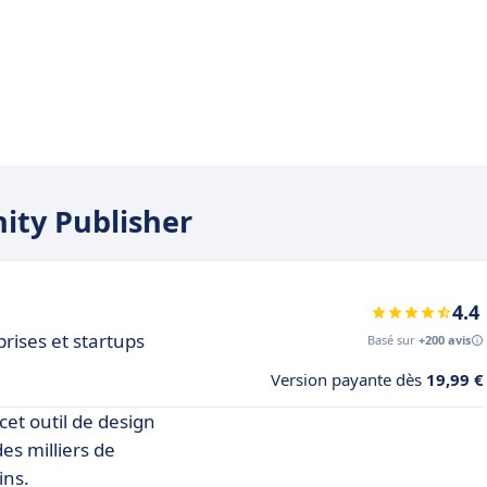
nity Publisher
4.4
prises et startups
Basé sur
+200 avis
Version payante dès
19,99 €
et outil de design
des milliers de
ins.