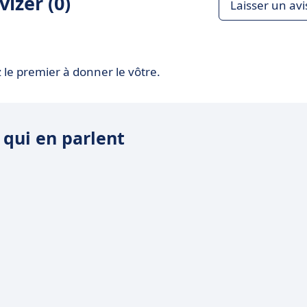
izer (0)
Laisser un avi
 le premier à donner le vôtre.
s qui en parlent