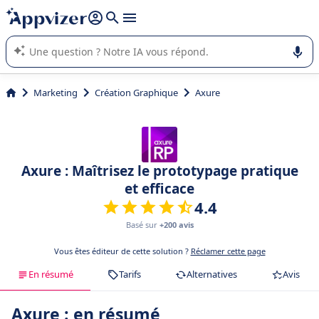
répondre (plusieurs lignes avec
shift + entrée
).
L'IA de Appvizer vous guide dans l'utilisation ou la sélection de
logiciel SaaS en entreprise.
Marketing
Création Graphique
Axure
Axure : Maîtrisez le prototypage pratique
et efficace
4.4
Basé sur
+200 avis
Vous êtes éditeur de cette solution ?
Réclamer cette page
En résumé
Tarifs
Alternatives
Avis
Axure : en résumé