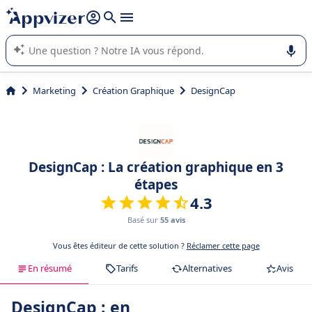
répondre (plusieurs lignes avec
shift + entrée
).
L'IA de Appvizer vous guide dans l'utilisation ou la sélection de
logiciel SaaS en entreprise.
Marketing
Création Graphique
DesignCap
DesignCap : La création graphique en 3
étapes
4.3
Basé sur
55 avis
Vous êtes éditeur de cette solution ?
Réclamer cette page
En résumé
Tarifs
Alternatives
Avis
DesignCap : en