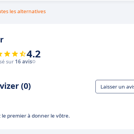
utes les alternatives
r
4.2
sé sur
16 avis
izer (0)
Laisser un avi
 le premier à donner le vôtre.