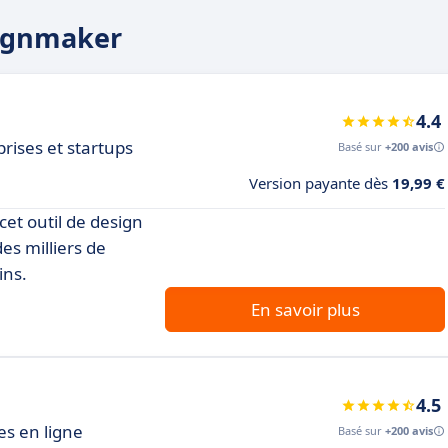
signmaker
4.4
prises et startups
Basé sur
+200 avis
Version payante dès
19,99 €
et outil de design
des milliers de
ins.
En savoir plus
4.5
es en ligne
Basé sur
+200 avis