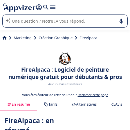
répondre (plusieurs lignes avec
shift + entrée
).
L'IA de Appvizer vous guide dans l'utilisation ou la sélection de
logiciel SaaS en entreprise.
Marketing
Création Graphique
FireAlpaca
FireAlpaca : Logiciel de peinture
numérique gratuit pour débutants & pros
Aucun avis utilisateurs
Vous êtes éditeur de cette solution ?
Réclamer cette page
En résumé
Tarifs
Alternatives
Avis
FireAlpaca : en