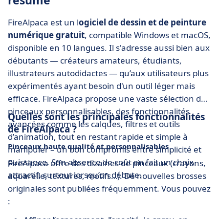
résumé
FireAlpaca est un l
ogiciel de dessin et de peinture
numérique gratuit
, compatible Windows et macOS,
disponible en 10 langues. Il s'adresse aussi bien aux
débutants — créateurs amateurs, étudiants,
illustrateurs autodidactes — qu’aux utilisateurs plus
expérimentés ayant besoin d'un outil léger mais
efficace. FireAlpaca propose une vaste sélection de
pinceaux personnalisables, des fonctionnalités
Quelles sont les principales fonctionnalités
avancées comme les calques, filtres et outils
de FireAlpaca ?
d’animation, tout en restant rapide et simple à
Pinceaux haute qualité et personnalisables
manipuler – un bon compromis entre simplicité et
puissance. Son absence de coût en fait un choix
FireAlpaca offre des dizaines de pinceaux (crayons,
attractif, surtout lorsqu’on débute.
aquarelle, textures, motifs…). De nouvelles brosses
originales sont publiées fréquemment. Vous pouvez
: