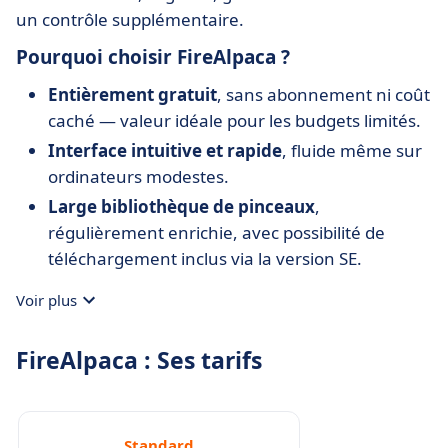
un contrôle supplémentaire.
Pourquoi choisir FireAlpaca ?
Entièrement gratuit
, sans abonnement ni coût
caché — valeur idéale pour les budgets limités.
Interface intuitive et rapide
, fluide même sur
ordinateurs modestes.
Large bibliothèque de pinceaux
,
régulièrement enrichie, avec possibilité de
téléchargement inclus via la version SE.
Outils de perspective et composition
Voir plus
professionnels
, souvent absents dans les
logiciels gratuits.
FireAlpaca : Ses tarifs
Fonctions d’animation basiques
, pratiques
pour esquisser des storyboards ou GIF simples
sans passer par un logiciel distinct.
Standard