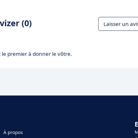
izer (0)
Laisser un avi
 le premier à donner le vôtre.
E
M
À propos