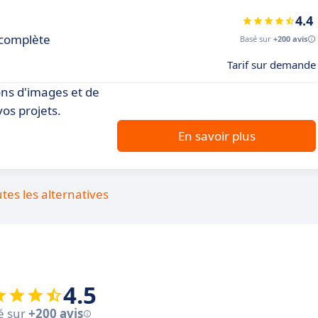
4.4
 complète
Basé sur
+200 avis
Tarif sur demande
ons d'images et de
vos projets.
En savoir plus
utes les alternatives
4.5
é sur
+200 avis