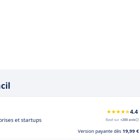
cil
4.4
prises et startups
Basé sur
+200 avis
Version payante dès
19,99 €