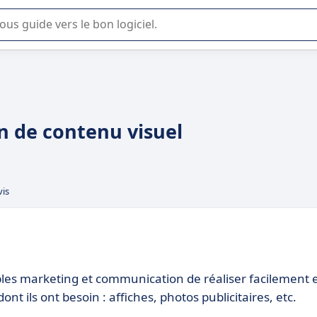
lisation ou la sélection de logiciel SaaS en entreprise.
ion de contenu visuel
vis
ables marketing et communication de réaliser facilement 
dont ils ont besoin : affiches, photos publicitaires, etc.