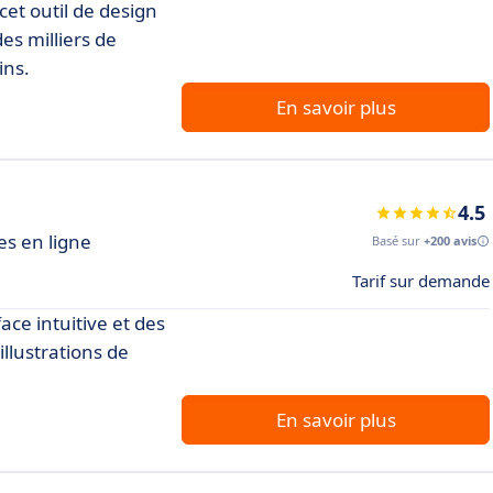
et outil de design
des milliers de
ins.
En savoir plus
4.5
es en ligne
Basé sur
+200 avis
Tarif sur demande
ace intuitive et des
llustrations de
En savoir plus