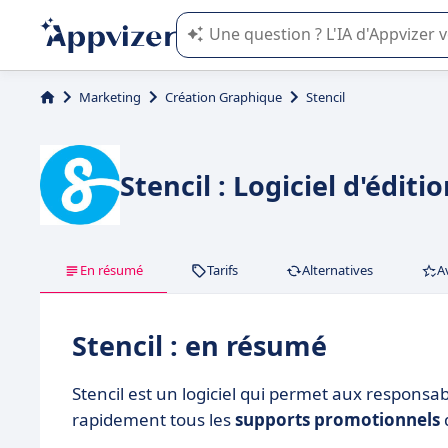
L'IA de Appvizer vous guide dans l'uti
Marketing
Création Graphique
Stencil
Stencil : Logiciel d'édit
En résumé
Tarifs
Alternatives
A
Stencil : en résumé
Stencil est un logiciel qui permet aux respons
rapidement tous les
supports promotionnels