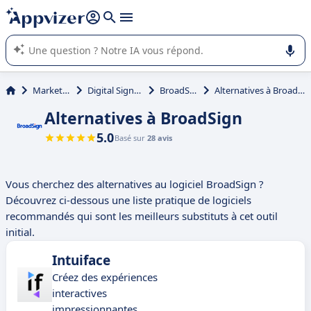
répondre (plusieurs lignes avec
shift + entrée
).
L'IA de Appvizer vous guide dans l'utilisation ou la sélection de
logiciel SaaS en entreprise.
Marketing
Digital Signage
BroadSign
Alternatives à BroadSign
Alternatives à BroadSign
5.0
Basé sur
28 avis
Vous cherchez des alternatives au logiciel BroadSign ?
Découvrez ci-dessous une liste pratique de logiciels
recommandés qui sont les meilleurs substituts à cet outil
initial.
Intuiface
Créez des expériences
interactives
impressionnantes