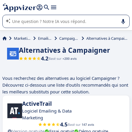
répondre (plusieurs lignes avec
shift + entrée
).
L'IA de Appvizer vous guide dans l'utilisation ou la sélection de
logiciel SaaS en entreprise.
Marketing
Emailing
Campaigner
Alternatives à Campaigner
Alternatives à Campaigner
4.2
Basé sur
+200 avis
Vous recherchez des alternatives au logiciel Campaigner ?
Découvrez ci-dessous une liste d'outils recommandés qui sont
les meilleurs substituts pour cette solution.
ActiveTrail
Logiciel Emailing & Data
Marketing
4.5
Basé sur
147 avis
Version gratuite
Essai gratuit
Démo gratuite