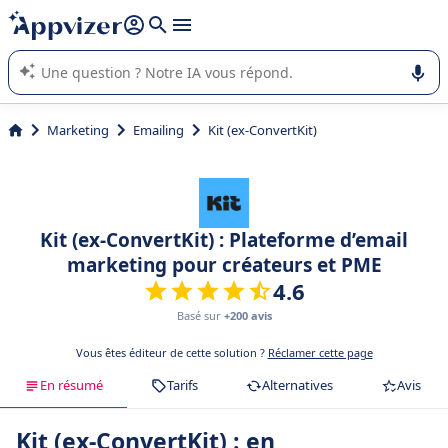
répondre (plusieurs lignes avec
shift + entrée
).
L'IA de Appvizer vous guide dans l'utilisation ou la sélection de
logiciel SaaS en entreprise.
Marketing
Emailing
Kit (ex-ConvertKit)
Kit (ex-ConvertKit) : Plateforme d’email
marketing pour créateurs et PME
4.6
Basé sur
+200 avis
Vous êtes éditeur de cette solution ?
Réclamer cette page
En résumé
Tarifs
Alternatives
Avis
Kit (ex-ConvertKit) : en