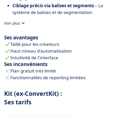
Ciblage précis via balises et segments
– Le
système de balises et de segmentation
dynamique améliore la pertinence des emails,
Voir plus
et donc leurs taux d’ouverture et de clics.
Fonctionnalités de vente natives
– Kit intègre
Ses avantages
la vente de produits numériques, abonnements
Taillé pour les créateurs
et pourboires sans avoir besoin de solutions
Haut niveau d'automatisation
tierces.
Intuitivité de l'interface
Outils de capture optimisés
– Les formulaires
Ses inconvénients
et pages d’atterrissage sont pensés pour
Plan gratuit très limité
maximiser les conversions et faire croître la
Fonctionnalités de reporting limitées
base d’abonnés naturellement.
Expérience email centrée sur le contenu
–
Kit (ex-ConvertKit) :
Pensé pour les rédacteurs, formateurs et
Ses tarifs
storytellers, l’éditeur sobre de Kit valorise la
qualité du contenu.