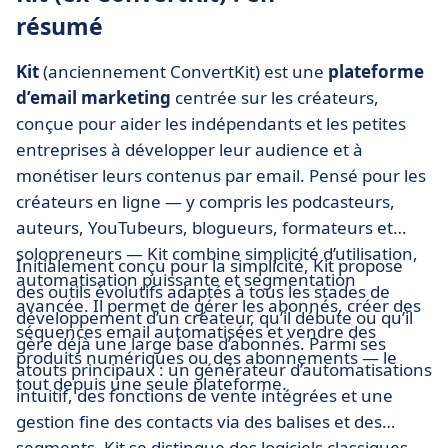
résumé
Kit
(anciennement ConvertKit) est une
plateforme
d’email marketing
centrée sur les créateurs,
conçue pour aider les indépendants et les petites
entreprises à développer leur audience et à
monétiser leurs contenus par email. Pensé pour les
créateurs en ligne — y compris les podcasteurs,
auteurs, YouTubeurs, blogueurs, formateurs et
solopreneurs — Kit combine simplicité d’utilisation,
Initialement conçu pour la simplicité, Kit propose
automatisation puissante et segmentation
des outils évolutifs adaptés à tous les stades de
avancée. Il permet de gérer les abonnés, créer des
développement d’un créateur, qu’il débute ou qu’il
séquences email automatisées et vendre des
gère déjà une large base d’abonnés. Parmi ses
produits numériques ou des abonnements — le
atouts principaux : un générateur d’automatisations
tout depuis une seule plateforme.
intuitif, des fonctions de vente intégrées et une
gestion fine des contacts via des balises et des
segments. Kit se distingue des logiciels classiques