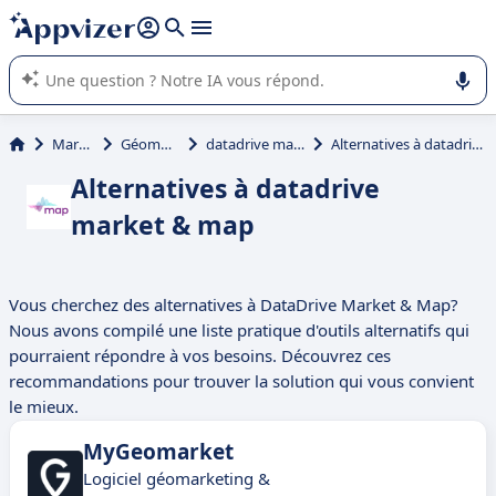
répondre (plusieurs lignes avec
shift + entrée
).
L'IA de Appvizer vous guide dans l'utilisation ou la sélection de
logiciel SaaS en entreprise.
Marketing
Géomarketing
datadrive market & map
Alternatives à datadrive market & map
Alternatives à datadrive
market & map
Vous cherchez des alternatives à DataDrive Market & Map?
Nous avons compilé une liste pratique d'outils alternatifs qui
pourraient répondre à vos besoins. Découvrez ces
recommandations pour trouver la solution qui vous convient
le mieux.
MyGeomarket
Logiciel géomarketing &