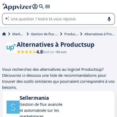
répondre (plusieurs lignes avec
shift + entrée
).
L'IA de Appvizer vous guide dans l'utilisation ou la sélection de
logiciel SaaS en entreprise.
Marketing
Gestion de flux produit
Productsup
Alternatives à Productsup
Alternatives à Productsup
4.8
Basé sur
150 avis
Vous recherchez des alternatives au logiciel Productsup?
Découvrez ci-dessous une liste de recommandations pour
trouver des outils similaires qui pourraient correspondre à vos
besoins.
Sellermania
Gestion de flux avancée
et automatisée sur les
marketplaces