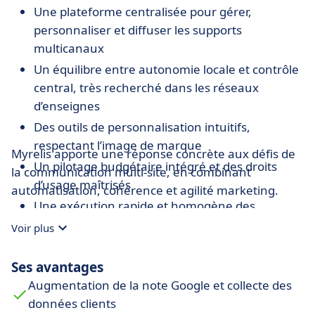
Une plateforme centralisée pour gérer,
personnaliser et diffuser les supports
multicanaux
Un équilibre entre autonomie locale et contrôle
central, très recherché dans les réseaux
d’enseignes
Des outils de personnalisation intuitifs,
respectant l’image de marque
Myrelis apporte une réponse concrète aux défis de
Un pilotage budgétaire intégré et des droits
la communication multi-site, en combinant
d’usage maîtrisés
automatisation, cohérence et agilité marketing.
Une exécution rapide et homogène des
campagnes, quel que soit le canal
Voir plus
Ses avantages
Augmentation de la note Google et collecte des
données clients