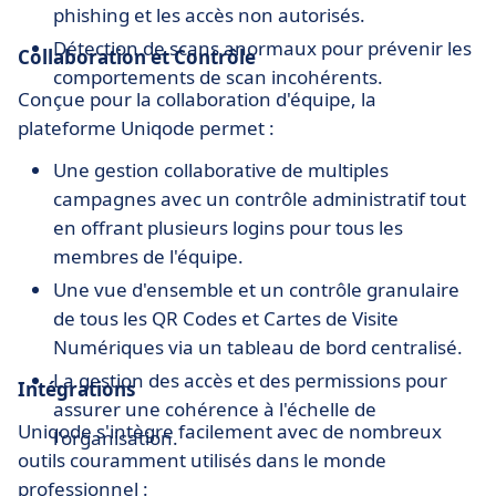
phishing et les accès non autorisés.
Détection de scans anormaux pour prévenir les
Collaboration et Contrôle
comportements de scan incohérents.
Conçue pour la collaboration d'équipe, la
plateforme Uniqode permet :
Une gestion collaborative de multiples
campagnes avec un contrôle administratif tout
en offrant plusieurs logins pour tous les
membres de l'équipe.
Une vue d'ensemble et un contrôle granulaire
de tous les QR Codes et Cartes de Visite
Numériques via un tableau de bord centralisé.
La gestion des accès et des permissions pour
Intégrations
assurer une cohérence à l'échelle de
Uniqode s'intègre facilement avec de nombreux
l'organisation.
outils couramment utilisés dans le monde
professionnel :