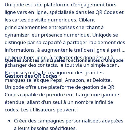
Uniqode est une plateforme d'engagement hors
ligne vers en ligne, spécialisée dans les QR Codes et
les cartes de visite numériques. Ciblant
principalement les entreprises cherchant à
dynamiser leur présence numérique, Uniqode se
distingue par sa capacité à partager rapidement des
informations, à augmenter le trafic en ligne à partir
de lieux hors ligne, à collecter des données et à
Quelles sont les principales fonctionnalités d'Uniqode
échanger des contacts, le tout via un simple scan.
?
Parmi ses utilisateurs figurent des grandes
Gestion des QR Codes
marques telles que Pepsi, Amazon, et Deloitte.
Uniqode offre une plateforme de gestion de QR
Codes capable de prendre en charge une gamme
étendue, allant d'un seul à un nombre infini de
codes. Les utilisateurs peuvent :
Créer des campagnes personnalisées adaptées
à leurs besoins spécifiques.