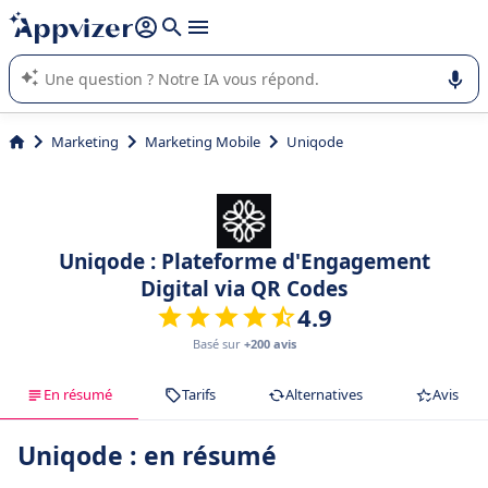
répondre (plusieurs lignes avec
shift + entrée
).
L'IA de Appvizer vous guide dans l'utilisation ou la sélection de
logiciel SaaS en entreprise.
Marketing
Marketing Mobile
Uniqode
Uniqode : Plateforme d'Engagement
Digital via QR Codes
4.9
Basé sur
+200 avis
En résumé
Tarifs
Alternatives
Avis
Uniqode : en résumé