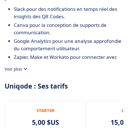
Slack pour des notifications en temps réel des
insights des QR Codes.
Canva pour la conception de supports de
communication.
Google Analytics pour une analyse approfondie
du comportement utilisateur.
Zapier, Make et Workato pour connecter avec
plus de 5 000 applications et créer des
Voir plus
workflows automatisés.
Google Ads et Meta Pixel pour le retargeting des
Uniqode : Ses tarifs
utilisateurs.
Google Sheets pour la création rapide de QR
Codes en masse.
STARTER
LI
Salesforce pour automatiser les suivis et les
prises de contact.
5,00 $US
15,00