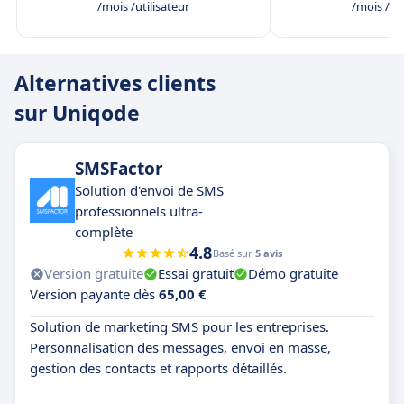
Microsoft Entra ID pour la gestion d'identité.
/mois /utilisateur
/mois /uti
Alternatives clients
sur Uniqode
SMSFactor
Solution d'envoi de SMS
professionnels ultra-
complète
4.8
Basé sur
5 avis
Version gratuite
Essai gratuit
Démo gratuite
Version payante dès
65,00 €
Solution de marketing SMS pour les entreprises.
Personnalisation des messages, envoi en masse,
gestion des contacts et rapports détaillés.