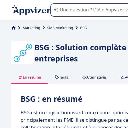
L'IA de Appvizer vous guide dans l'uti
Marketing
SMS Marketing
BSG
BSG : Solution complète
entreprises
En résumé
Tarifs
Alternatives
A
BSG : en résumé
BSG est un logiciel innovant conçu pour optimis
principalement les PME, il se distingue par sa ca
collaboration inter-équipes et à proposer des a