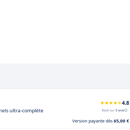
4.8
nels ultra-complète
Basé sur
5 avis
Version payante dès
65,00 €