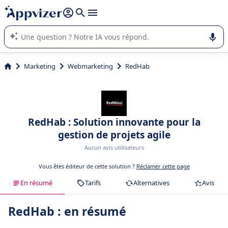
répondre (plusieurs lignes avec
shift + entrée
).
L'IA de Appvizer vous guide dans l'utilisation ou la sélection de
logiciel SaaS en entreprise.
Marketing
Webmarketing
RedHab
RedHab : Solution innovante pour la
gestion de projets agile
Aucun avis utilisateurs
Vous êtes éditeur de cette solution ?
Réclamer cette page
En résumé
Tarifs
Alternatives
Avis
RedHab : en résumé