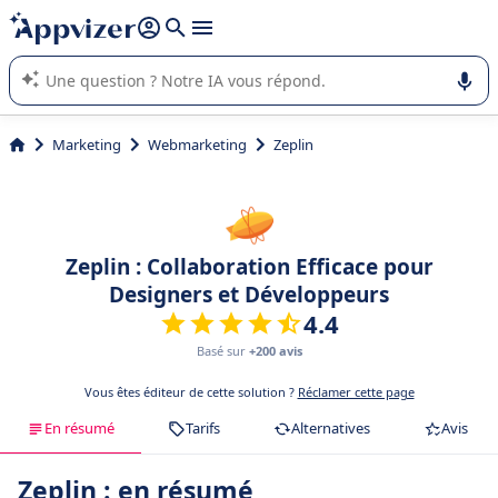
répondre (plusieurs lignes avec
shift + entrée
).
L'IA de Appvizer vous guide dans l'utilisation ou la sélection de
logiciel SaaS en entreprise.
Marketing
Webmarketing
Zeplin
Zeplin : Collaboration Efficace pour
Designers et Développeurs
4.4
Basé sur
+200 avis
Vous êtes éditeur de cette solution ?
Réclamer cette page
En résumé
Tarifs
Alternatives
Avis
Zeplin : en résumé