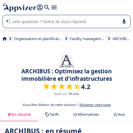
répondre (plusieurs lignes avec
shift + entrée
).
L'IA de Appvizer vous guide dans l'utilisation ou la sélection de
logiciel SaaS en entreprise.
Organisation et planification
Facility management
ARCHIBUS
ARCHIBUS : Optimisez la gestion
immobilière et d'infrastructures
4.2
Basé sur
78 avis
Vous êtes éditeur de cette solution ?
Réclamer cette page
En résumé
Tarifs
Alternatives
Avis
ARCHIBUS : en résumé